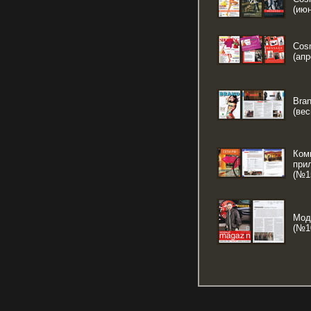
(июн
Cos
(апр
Bran
(вес
Ком
при
(№15
Мод
(№10