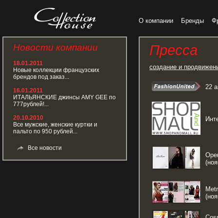
О компании
Бренды
Ф
Новости компании
Пресса
18.01.2011
создание и продвижен
Новые коллекции французских
брендов под заказ...
22 а
16.01.2011
ИТАЛЬЯНСКИЕ джинсы AMY GEE по
777рублей!...
20.10.2010
Инте
Все мужские, женские куртки и
пальто по 950 рублей...
Все новости
Ope
(ноя
Metr
(ноя
Cos