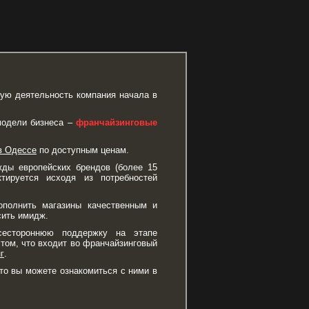
овую деятельность компания начала в
 модели бизнеса –
франчайзинговые
в Одессе
по доступным ценам.
ды европейских брендов (более 15
ктируется исходя из потребностей
ополнить магазины качественным и
сить имидж.
 всестороннюю поддержку на этапе
 том, что входит во франчайзинговый
г
.
то вы можете ознакомиться с ними в