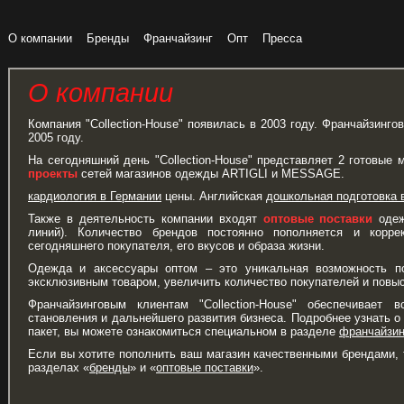
О компании
Бренды
Франчайзинг
Опт
Пресса
О компании
Компания "Collection-House" появилась в 2003 году. Франчайзинг
2005 году.
На сегодняшний день "Collection-House" представляет 2 готовые
проекты
сетей магазинов одежды ARTIGLI и MESSAGE.
кардиология в Германии
цены. Английская
дошкольная подготовка 
Также в деятельность компании входят
оптовые поставки
одеж
линий). Количество брендов постоянно пополняется и корре
сегодняшнего покупателя, его вкусов и образа жизни.
Одежда и аксессуары оптом – это уникальная возможность п
эксклюзивным товаром, увеличить количество покупателей и повы
Франчайзинговым клиентам "Collection-House" обеспечивает
становления и дальнейшего развития бизнеса. Подробнее узнать о
пакет, вы можете ознакомиться специальном в разделе
франчайзин
Если вы хотите пополнить ваш магазин качественными брендами, 
разделах «
бренды
» и «
оптовые поставки
».